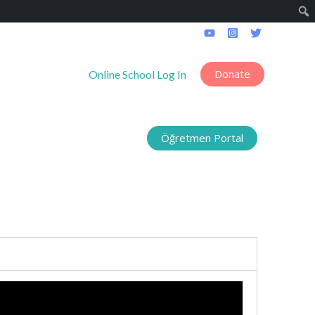
Donate
------------------
Online School Log In
Öğretmen Portal