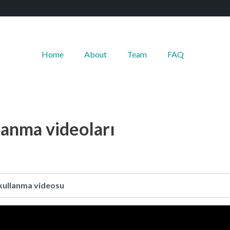
Home
About
Team
FAQ
--------
lanma videoları
 kullanma videosu