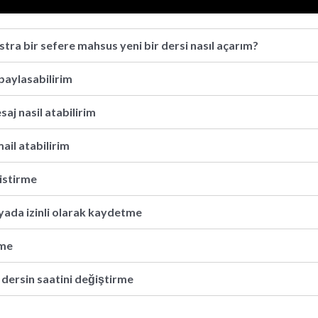
ra bir sefere mahsus yeni bir dersi nasıl açarım?
paylasabilirim
aj nasil atabilirim
ail atabilirim
istirme
ada izinli olarak kaydetme
rme
 dersin saatini değiştirme