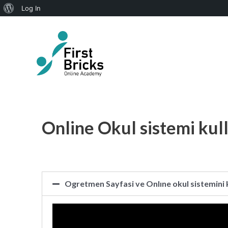
About
Log In
Skip
WordPress
to
content
Online Okul sistemi kul
Ogretmen Sayfasi ve Onlıne okul sistemini