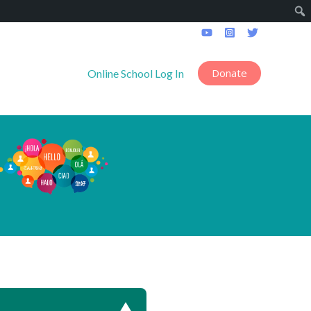
Donate
------------------
Online School Log In
▼