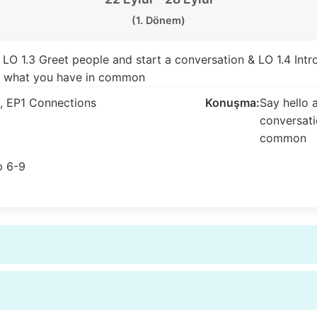
(1. Dönem)
LO 1.3 Greet people and start a conversation & LO 1.4 Intr
ut what you have in common
3, EP1 Connections
Konuşma:
Say hello 
conversati
common
 6-9
29 Eylül – 05 Ekim