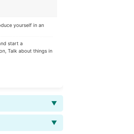
oduce yourself in an
and start a
on, Talk about things in
▼
▼