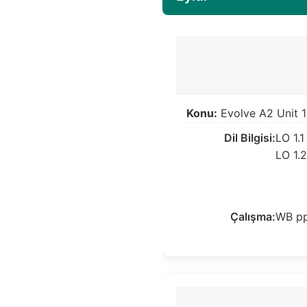
Konu:
Evolve A2 Unit 1 
Dil Bilgisi:
LO 1.1
LO 1.
Çalışma:
WB pp