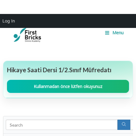
Skip
Main
Log In
to
Menu
content
Menu
Hikaye Saati Dersi 1/2.Sınıf Müfredatı
Kullanmadan önce lütfen okuyunuz