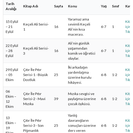
Tarih
Kitap Adı
Sayfa
Konu
Yaş
Sınıf
Kay
Aralığı
Yaramaz ama
15 Eylül
Kita
Keçeli Ali Serisi-
sevimli Keçeli
– 21
16
6-7
1
için
1
Ali’nin kısa
Eylül
Tıkl
macerası.
Ali’nin günlük
22 Eylül
Kita
Keçeli Ali Serisi-
yaşamından
– 28
16
6-7
1
için
3
komik ve öğretici
Eylül
Tıkl
olaylar.
İki arkadaşın
29 Eylül
Çıtır İle Pıtır
Kita
yardımlaşma
– 05
Serisi-1 - Büyük
25
6-8
1-2
için
üzerine kurulu
Ekim
Dostluk
Tıkl
hikâyesi.
06
Çıtır İle Pıtır
Mızıka sevgisi ve
Kita
Ekim –
Serisi-2 - Mavi
39
paylaşma üzerine
6-8
1-2
için
12
Mızıka
çocuk öyküsü.
Tıkl
Ekim
Yanlış
13
Çıtır İle Pıtır
davranışların
Kita
Ekim –
Serisi-3 - Son
25
sonuçları üzerine
6-8
1-2
için
19
Pişmanlık
ders veren
Tıkl
Ekim