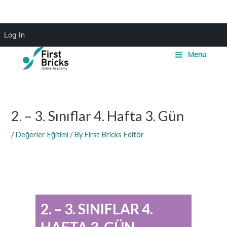
Skip
Main
Log In
to
Menu
content
Menu
Post
navigation
2. – 3. Sınıflar 4. Hafta 3. Gün
/
Değerler Eğitimi
/ By
First Bricks Editör
2. – 3. SINIFLAR 4.