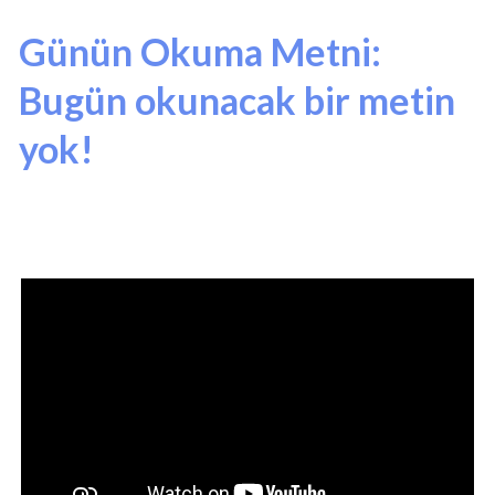
Günün Okuma Metni:
Bugün okunacak bir metin
yok!
İzlenecek Video